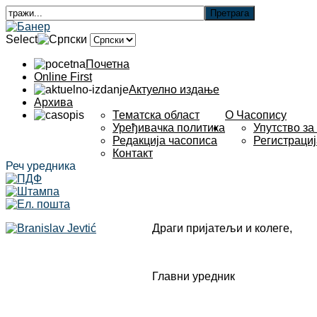
Select
Почетна
Online First
Актуелно издање
Архива
Тематска област
О Часопису
Уређивачка политика
Упутство за
Редакција часописа
Регистрациј
Контакт
Реч уредника
Драги пријатељи и колеге,
Главни уредник